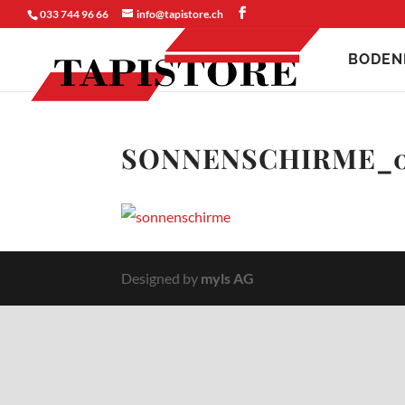
033 744 96 66
info@tapistore.ch
BODEN
SONNENSCHIRME_
Designed by
myls AG