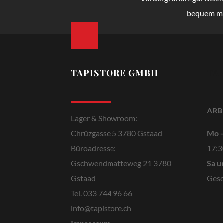
bequem mit
TAPISTORE GMBH
TA
ARB
Lager & Showroom:
Chrüzgasse 5
3780 Gstaad
Mo -
Büroadresse:
17:3
Gschwendmatteweg 21
3780
Sa u
Gstaad
Gesc
Tel. 033 744 96 66
info@tapistore.ch
Impressum