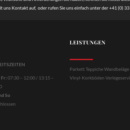
 uns Kontakt auf, oder rufen Sie uns einfach unter der +41 (0) 33
PISTORE GMBH
LEISTUNGEN
EITSZEITEN
Parkett
Teppiche
Wandbeläge
Vinyl-Korkböden
Verlegeserv
 Fr:
07:30 – 12:00
/
13:15 –
0
nd So
hlossen