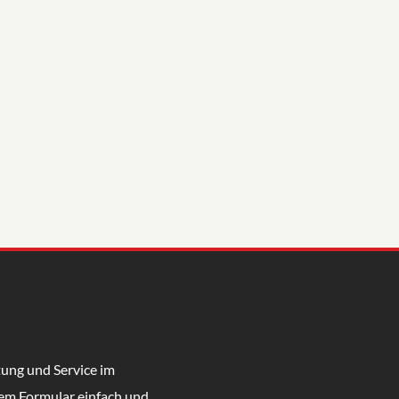
tung und Service im
em Formular einfach und