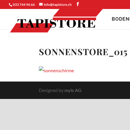
033 744 96 66
info@tapistore.ch
BODEN
SONNENSTORE_015
Designed by
myls AG