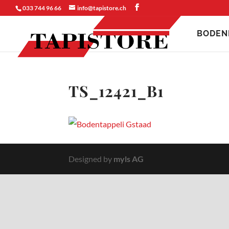
033 744 96 66
info@tapistore.ch
BODEN
TS_12421_B1
Designed by
myls AG